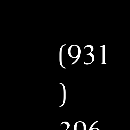
Carmen Govea
Licensed in
Tennessee and Kentucky
(931
)