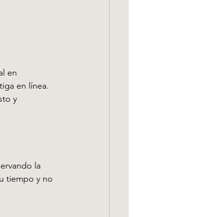
l en 
iga en línea. 
to y 
servando la 
tu tiempo y no 