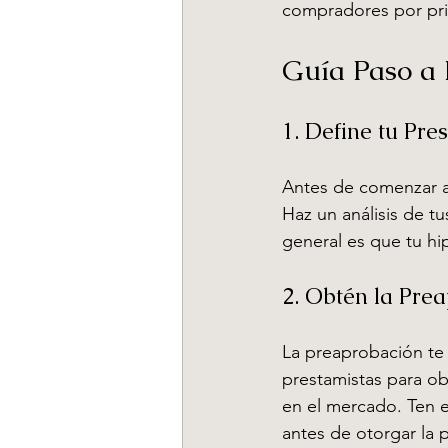
compradores por pri
Guía de Hogares en Clarksville
Guía Paso a
Selling Your Home Faster
Max
1. Define tu Pre
Antes de comenzar a 
Haz un análisis de tu
general es que tu hi
2. Obtén la Pre
La preaprobación te 
prestamistas para ob
en el mercado. Ten e
antes de otorgar la 