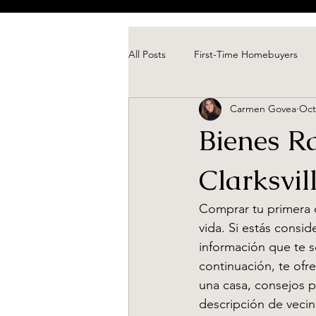
All Posts
First-Time Homebuyers
Carmen Govea
Oct
Home Staging Tips
Mortgage 
Bienes R
2025 Real Estate Trends
First-
Clarksvil
Comprar tu primera c
Financial Planning
Clarksville 
vida. Si estás consi
información que te s
continuación, te of
Home Financing Options
Hom
una casa, consejos p
descripción de vecind