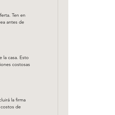
erta. Ten en 
rea antes de 
 la casa. Esto 
iones costosas 
uirá la firma 
 costos de 