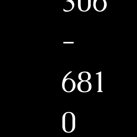
306
-
681
0