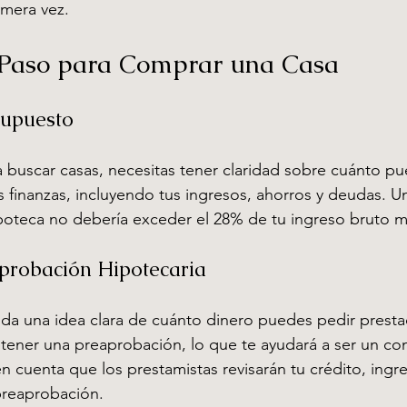
mera vez.
Consejos para Compradores Primerizo
Perspectivas del Mercado
 Paso para Comprar una Casa
imizing Home Appeal
supuesto
buscar casas, necesitas tener claridad sobre cuánto pue
s finanzas, incluyendo tus ingresos, ahorros y deudas. U
poteca no debería exceder el 28% de tu ingreso bruto m
aprobación Hipotecaria
da una idea clara de cuánto dinero puedes pedir presta
tener una preaprobación, lo que te ayudará a ser un co
n cuenta que los prestamistas revisarán tu crédito, ingr
preaprobación.