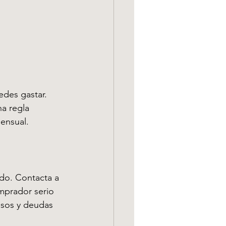
 Inmobiliar
Home Staging Tips
des gastar. 
na regla 
ensual.
do. Contacta a 
mprador serio 
esos y deudas 