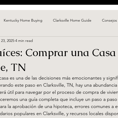
Kentucky Home Buying
Clarksville Home Guide
Consejos
 23, 2025
4 min read
Basics
Mortgage Insights
Clarksville Real Estate
First
aíces: Comprar una Casa
Time Buyer Tips
Maximización del Valor del Hogar
Selling Y
le, TN
asa es una de las decisiones más emocionantes y signifi
Real Estate
Market Insights
Local Real Estate Insights
Es
derando este paso en Clarksville, TN, hay una abundancia
erá útil para navegar por el proceso de compra de vivie
receremos una guía completa que incluye un paso a paso
e Financing
Home Butying Tips
Home Buying Tips
Gu
ara la aprobación de una hipoteca, errores comunes a ev
arios populares en Clarksville, y recursos locales dispo